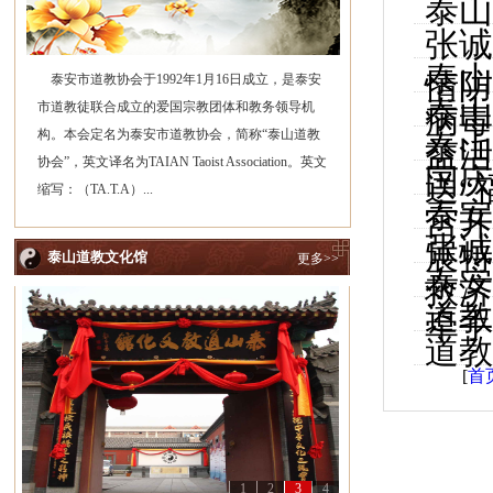
泰山
张诚
泰山
情防
泰安市道教协会于1992年1月16日成立，是泰安
泰山
市道教徒联合成立的爱国宗教团体和教务领导机
病毒
构。本会定名为泰安市道教协会，简称“泰山道教
泰山
益活
协会”，英文译名为TAIAN Taoist Association。英文
国庆
送“
缩写：（TA.T.A）...
泰安
宫开
张诚
展特
泰山道教文化馆
更多>>
泰安
救济
道教
牵手
道教
[
首
1
2
3
4