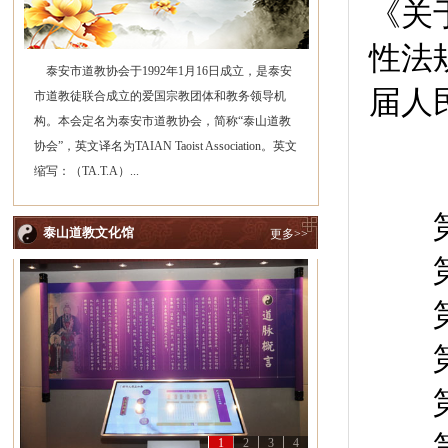
《关
性法
泰安市道教协会于1992年1月16日成立，是泰安
届人
市道教徒联合成立的爱国宗教团体和教务领导机
构。本会定名为泰安市道教协会，简称“泰山道教
协会”，英文译名为TAIAN Taoist Association。英文
缩写：（TA.T.A）...
第
泰山道教文化馆
更多>>
第
第
第
第
第
1
2
3
4