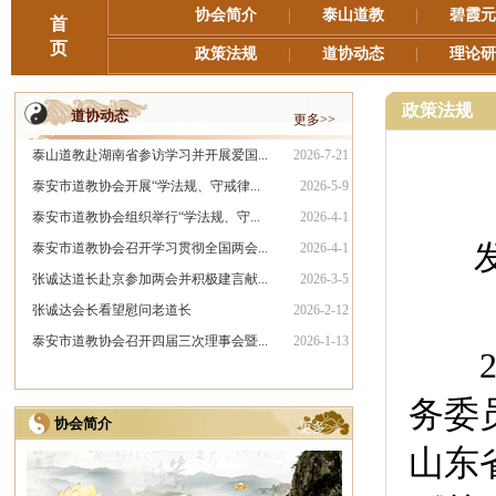
协会简介
|
泰山道教
|
碧霞元
首
页
政策法规
|
道协动态
|
理论研
政策法规
道协动态
更多>>
泰山道教赴湖南省参访学习并开展爱国...
2026-7-21
泰安市道教协会开展“学法规、守戒律...
2026-5-9
泰安市道教协会组织举行“学法规、守...
2026-4-1
发
泰安市道教协会召开学习贯彻全国两会...
2026-4-1
张诚达道长赴京参加两会并积极建言献...
2026-3-5
张诚达会长看望慰问老道长
2026-2-12
泰安市道教协会召开四届三次理事会暨...
2026-1-13
务委
协会简介
更多>>
山东