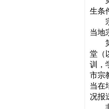
第十
生条
宗教
当地
第
堂（
训，
市宗
当在
况报
非宗