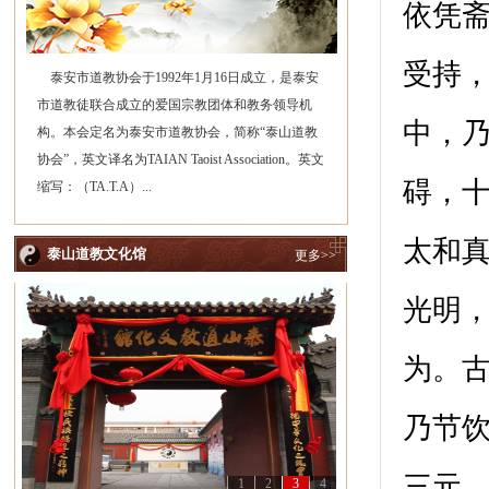
依凭
受持
泰安市道教协会于1992年1月16日成立，是泰安
市道教徒联合成立的爱国宗教团体和教务领导机
中，
构。本会定名为泰安市道教协会，简称“泰山道教
协会”，英文译名为TAIAN Taoist Association。英文
碍，
缩写：（TA.T.A）...
太和
泰山道教文化馆
更多>>
光明
为。
乃节
三元
1
2
3
4