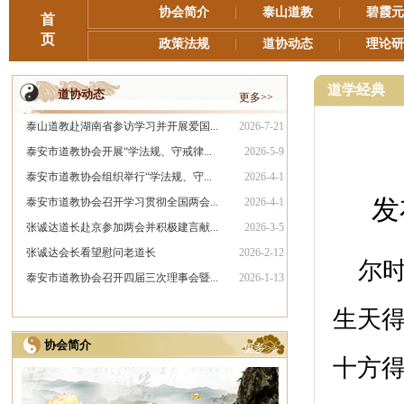
协会简介
|
泰山道教
|
碧霞元
首
页
政策法规
|
道协动态
|
理论研
道学经典
道协动态
更多>>
泰山道教赴湖南省参访学习并开展爱国...
2026-7-21
泰安市道教协会开展“学法规、守戒律...
2026-5-9
泰安市道教协会组织举行“学法规、守...
2026-4-1
发
泰安市道教协会召开学习贯彻全国两会...
2026-4-1
张诚达道长赴京参加两会并积极建言献...
2026-3-5
张诚达会长看望慰问老道长
2026-2-12
尔时
泰安市道教协会召开四届三次理事会暨...
2026-1-13
生天
协会简介
更多>>
十方