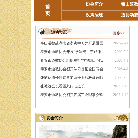
协会简介
|
泰山道
首
页
政策法规
|
道协动
道协动态
更多>>
泰山道教赴湖南省参访学习并开展爱国...
2026-7-21
泰安市道教协会开展“学法规、守戒律...
2026-5-9
泰安市道教协会组织举行“学法规、守...
2026-4-1
泰安市道教协会召开学习贯彻全国两会...
2026-4-1
张诚达道长赴京参加两会并积极建言献...
2026-3-5
张诚达会长看望慰问老道长
2026-2-12
泰安市道教协会召开四届三次理事会暨...
2026-1-13
协会简介
更多>>