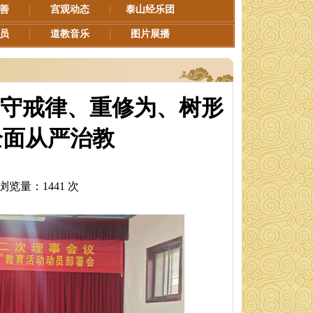
善
|
宫观动态
|
泰山经乐团
员
|
道教音乐
|
图片展播
、守戒律、重修为、树形
全面从严治教
1 浏览量：1441 次