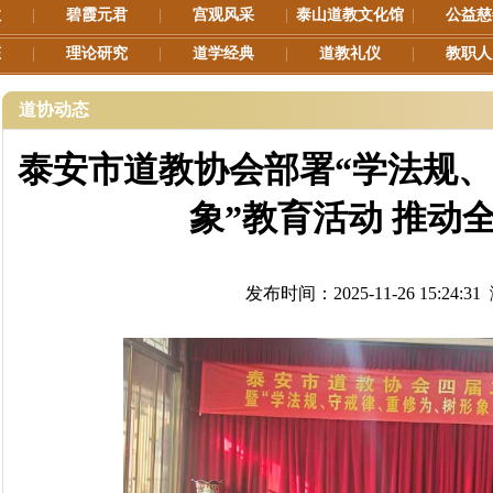
教
|
碧霞元君
|
宫观风采
|
泰山道教文化馆
|
公益慈
态
|
理论研究
|
道学经典
|
道教礼仪
|
教职人
道协动态
泰安市道教协会部署“学法规
象”教育活动 推动
发布时间：2025-11-26 15:24:3